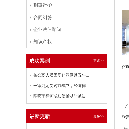
刑事辩护
合同纠纷
企业法律顾问
知识产权
成功案例
更多>>
咨
某公职人员因受贿罪网逃五年...
一审判定受贿罪成立，经陈律...
陈晓宇律师成功使抢劫罪被告...
最新更新
更多>>
联
验