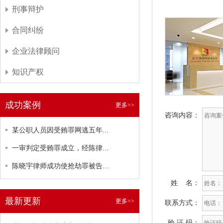
刑事辩护
合同纠纷
企业法律顾问
知识产权
成功案例
更多>>
咨询内容：
某公职人员因受贿罪网逃五年...
一审判定受贿罪成立，经陈律...
陈晓宇律师成功使抢劫罪被告...
姓 名：
最新更新
更多>>
联系方式：
验 证 码：