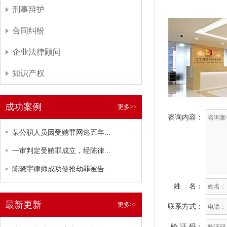
刑事辩护
合同纠纷
企业法律顾问
知识产权
成功案例
更多>>
咨询内容：
某公职人员因受贿罪网逃五年...
一审判定受贿罪成立，经陈律...
陈晓宇律师成功使抢劫罪被告...
姓 名：
最新更新
更多>>
联系方式：
验 证 码：