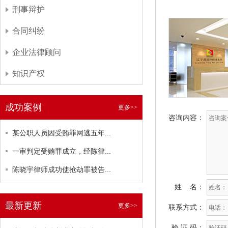
刑事辩护
合同纠纷
企业法律顾问
知识产权
成功案例
更多>>
咨询内容：
某公职人员因受贿罪网逃五年...
一审判定受贿罪成立，经陈律...
陈晓宇律师成功使抢劫罪被告...
姓 名：
最新更新
更多>>
联系方式：
验 证 码：